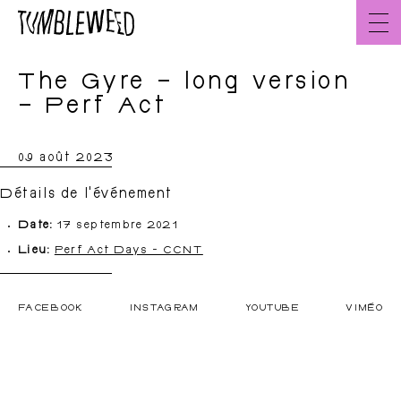
Aller
au
contenu
The Gyre – long version
Accueil
FR
– Perf Act
09 août 2023
À propos
L’équipe
Détails de l'événement
Date:
17 septembre 2021
Lieu:
Perf Act Days - CCNT
FACEBOOK
INSTAGRAM
YOUTUBE
VIMÉO
Créations