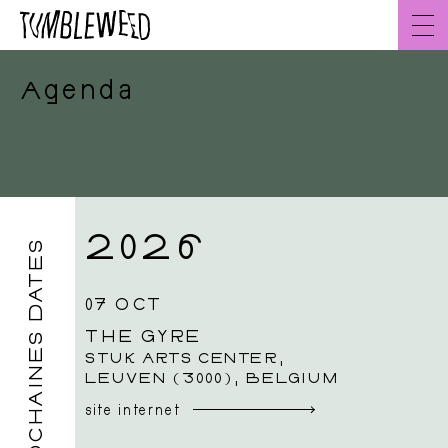
Aller
au
contenu
Agenda
Accueil
FR
2026
PROCHAINES DATES
07 OCT
THE GYRE
STUK ARTS CENTER,
LEUVEN (3000), BELGIUM
site internet