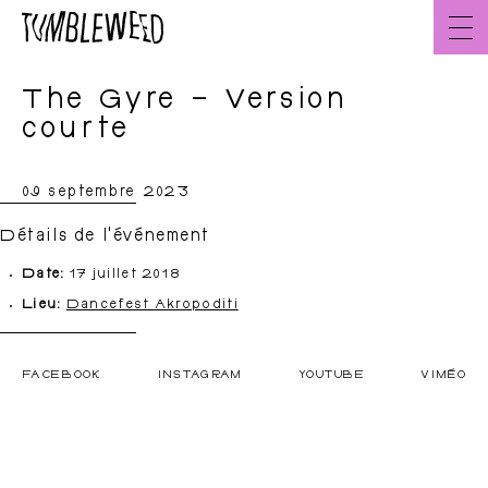
Aller
au
contenu
The Gyre – Version
Accueil
FR
courte
09 septembre 2023
À propos
L’équipe
Détails de l'événement
Date:
17 juillet 2018
Lieu:
Dancefest Akropoditi
FACEBOOK
INSTAGRAM
YOUTUBE
VIMÉO
Créations