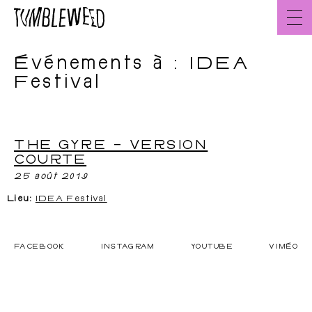
Aller
au
contenu
Événements à :
IDEA
Accueil
FR
Festival
THE GYRE – VERSION
À propos
L’équipe
COURTE
25 août 2019
Lieu:
IDEA Festival
FACEBOOK
INSTAGRAM
YOUTUBE
VIMÉO
Créations