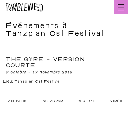
Aller
au
contenu
Événements à :
Accueil
FR
Tanzplan Ost Festival
THE GYRE – VERSION
À propos
L’équipe
COURTE
6 octobre
–
17 novembre 2018
Lieu:
Tanzplan Ost Festival
FACEBOOK
INSTAGRAM
YOUTUBE
VIMÉO
Créations