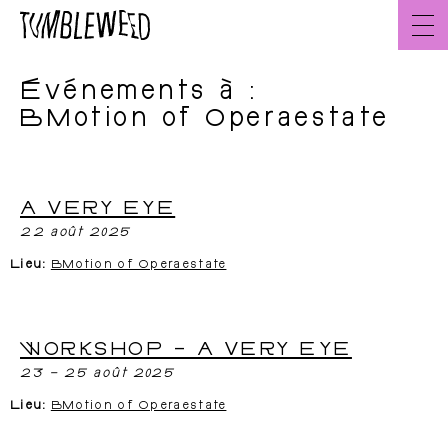
Aller
au
contenu
Événements à :
Accueil
FR
BMotion of Operaestate
A VERY EYE
À propos
L’équipe
22 août 2025
Lieu:
BMotion of Operaestate
WORKSHOP – A VERY EYE
23
–
25 août 2025
Créations
Lieu:
BMotion of Operaestate