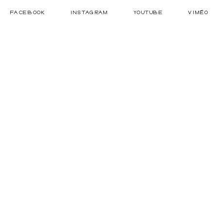
FACEBOOK
INSTAGRAM
YOUTUBE
VIMÉO
Actualités
Agenda
Contact
mentions légales
webdesign : studiochamplibre