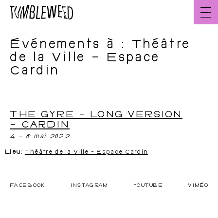
Aller
au
contenu
Événements à :
Théâtre
Accueil
FR
de la Ville – Espace
Cardin
À propos
L’équipe
THE GYRE – LONG VERSION
– CARDIN
4
–
6 mai 2022
Lieu:
Théâtre de la Ville - Espace Cardin
FACEBOOK
INSTAGRAM
YOUTUBE
VIMÉO
Créations